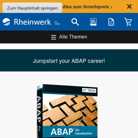
Sommer-Aktion: Bundles zum Vorteilspreis >
Zum Hauptinhalt springen
Bibliothek
Merkliste
Waren
Suche
Alle Themen
Jumpstart your ABAP career!