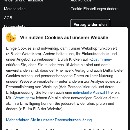
Merchandise
Cookie-Einstellungen ändern
AGB
Vertrag widerrufen
Datenschutz
Wir nutzen Cookies auf unserer Website
Einige Cookies sind notwendig, damit unser Webshop funktioniert
(z.B. der Warenkorb). Andere helfen uns, Ihr Einkaufserlebnis und
Kontakt
unser Angebot zu verbessern. Durch Klicken auf »
«
Zustimmen
Newsletter
Produktfeedback
erklären Sie, dass Sie mindestens 16 Jahre alt sind und damit
einverstanden sind, dass der Rheinwerk Verlag und auch Drittanbieter
Für Unternehmen
Foreign Rights
Cookies setzen und personenbezogene Daten zu Ihrer Nutzung
Presseservice
Ein Buch schreiben
unserer Webseite verarbeiten - unter anderem zur Analyse sowie zur
Personalisierung von Werbung (Ads-Personalisierung) und deren
Dozentenservice
Erfolgsmessung. Sie können auch eine
treffen.
individuelle Auswahl
Mit »
« lehnen Sie alle nicht notwendigen Cookies direkt
Verweigern
ab. Ihre Einwilligung können Sie jederzeit widerrufen, prüfen und
ändern (z.B. im Fuß der Website).
Mehr erfahren Sie in unserer Datenschutzerklärung
.
Kundenservice
Wir sind gerne für Sie da!