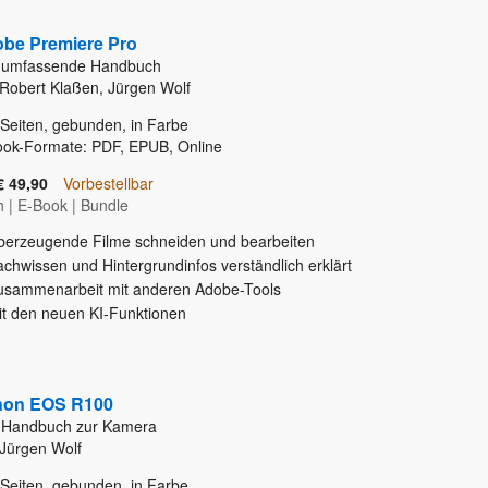
be Premiere Pro
 umfassende Handbuch
Robert Klaßen, Jürgen Wolf
Seiten, gebunden, in Farbe
ook-Formate: PDF, EPUB, Online
€ 49,90
Vorbestellbar
h
|
E-Book
|
Bundle
berzeugende Filme schneiden und bearbeiten
chwissen und Hintergrundinfos verständlich erklärt
usammenarbeit mit anderen Adobe-Tools
it den neuen KI-Funktionen
non EOS R100
 Handbuch zur Kamera
Jürgen Wolf
Seiten, gebunden, in Farbe