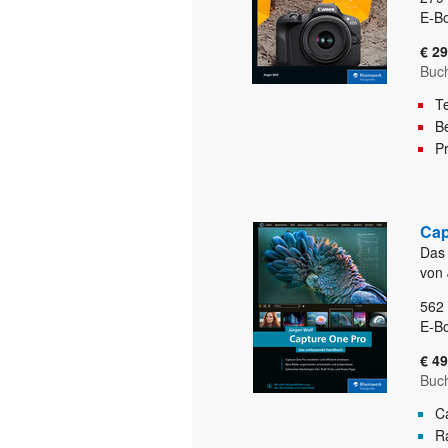
E-B
€ 29
Buc
T
Be
Pr
Cap
Das
von 
562
E-B
€ 49
Buc
C
Ra