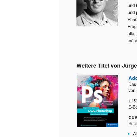
und 
und p
Phas
Frag
alle
möch
Weitere Titel von Jürg
Ado
Das
von 
115
E-B
€ 59
Buc
A