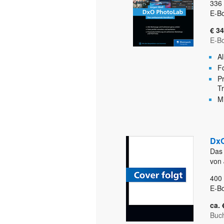
336
E-B
€ 34
E-B
A
F
P
Tr
M
DxO
Das
von 
400
E-B
ca. 
Buc