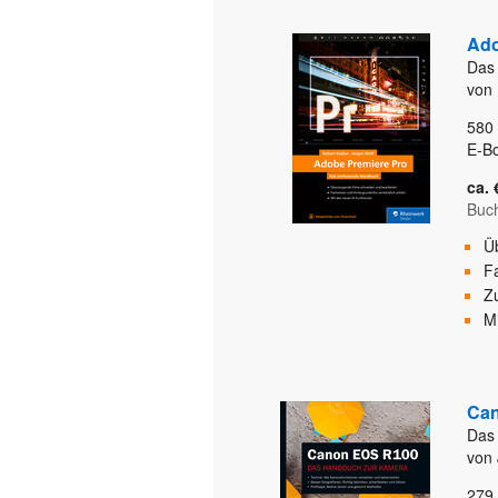
Ado
Das
von 
580
E-B
ca. 
Buc
Ü
Fa
Z
M
Ca
Das
von 
279