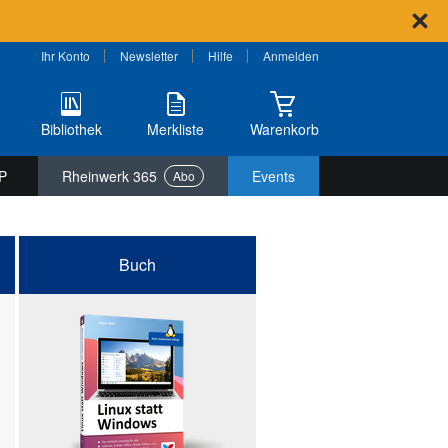
Ihr Konto
Newsletter
Hilfe
Anmelden
Bibliothek
Merkliste
Warenkorb
P
Rheinwerk 365
Events
Abo
Buch