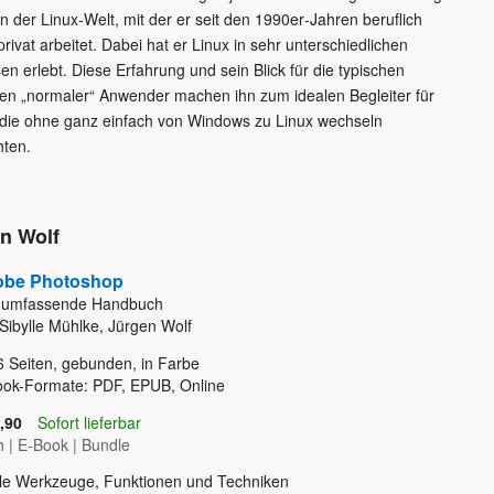
in der Linux‑Welt, mit der er seit den 1990er‑Jahren beruflich
rivat arbeitet. Dabei hat er Linux in sehr unterschiedlichen
en erlebt. Diese Erfahrung und sein Blick für die typischen
en „normaler“ Anwender machen ihn zum idealen Begleiter für
, die ohne ganz einfach von Windows zu Linux wechseln
ten.
en Wolf
be Photoshop
 umfassende Handbuch
Sibylle Mühlke, Jürgen Wolf
6
Seiten, gebunden, in Farbe
ook-Formate: PDF, EPUB, Online
,90
Sofort lieferbar
h
|
E-Book
|
Bundle
lle Werkzeuge, Funktionen und Techniken