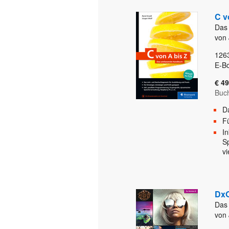
C v
Das
von 
126
E-B
€ 49
Buc
D
Fü
I
S
v
DxO
Das
von 