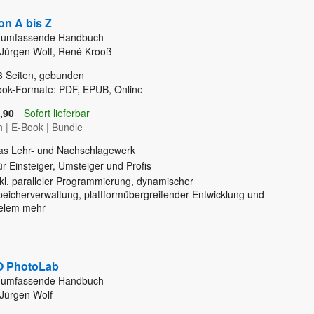
on A bis Z
 umfassende Handbuch
Jürgen Wolf, René Krooß
3
Seiten, gebunden
ook-Formate: PDF, EPUB, Online
,90
Sofort lieferbar
h
|
E-Book
|
Bundle
as Lehr- und Nachschlagewerk
r Einsteiger, Umsteiger und Profis
nkl. paralleler Programmierung, dynamischer
peicherverwaltung, plattformübergreifender Entwicklung und
ielem mehr
 PhotoLab
 umfassende Handbuch
Jürgen Wolf