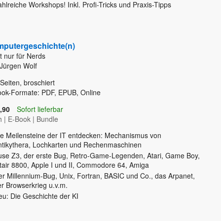
hlreiche Workshops! Inkl. Profi-Tricks und Praxis-Tipps
putergeschichte(n)
t nur für Nerds
Jürgen Wolf
Seiten, broschiert
ook-Formate: PDF, EPUB, Online
,90
Sofort lieferbar
h
|
E-Book
|
Bundle
ie Meilensteine der IT entdecken: Mechanismus von
ntikythera, Lochkarten und Rechenmaschinen
use Z3, der erste Bug, Retro-Game-Legenden, Atari, Game Boy,
ltair 8800, Apple I und II, Commodore 64, Amiga
er Millennium-Bug, Unix, Fortran, BASIC und Co., das Arpanet,
er Browserkrieg u.v.m.
eu: Die Geschichte der KI