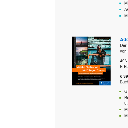
Mi
A
M
Ado
Der 
von 
496
E-B
€ 39
Buc
Gr
R
u.
M
M