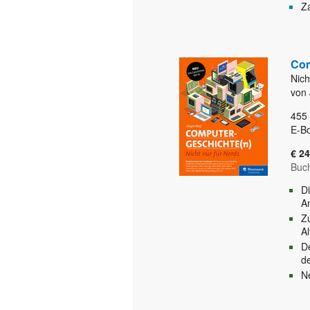
Za
Com
Nich
von 
455
E-B
€ 24
Buc
D
A
Z
A
D
d
N