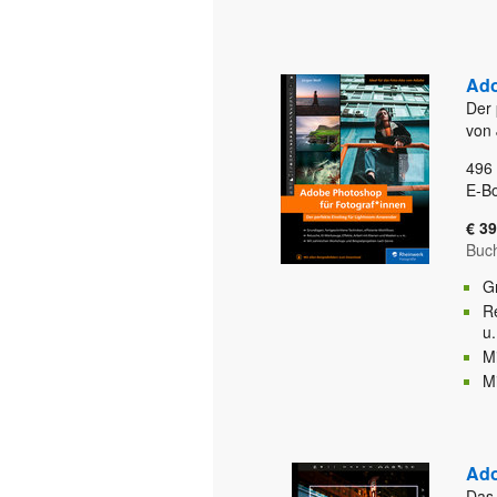
Ado
Der 
von 
496
E-B
€ 39
Buc
Gr
R
u.
M
M
Ado
Das