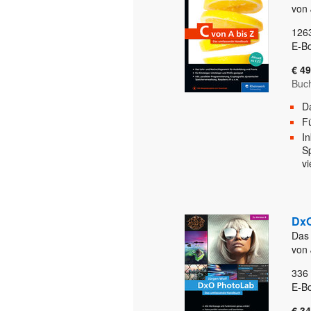
von 
126
E-B
€ 49
Buc
D
Fü
I
S
v
DxO
Das
von 
336
E-B
€ 34