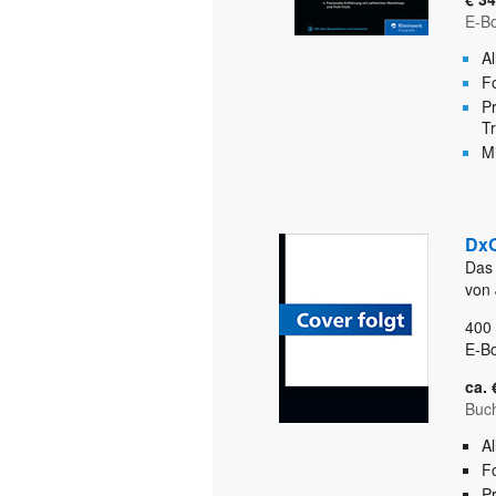
E-B
A
F
P
Tr
M
DxO
Das
von 
400
E-B
ca. 
Buc
A
F
P