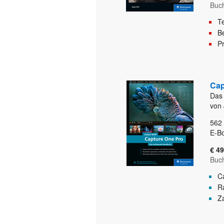
Buc
T
Be
Pr
Cap
Das
von 
562
E-B
€ 49
Buc
C
Ra
Za