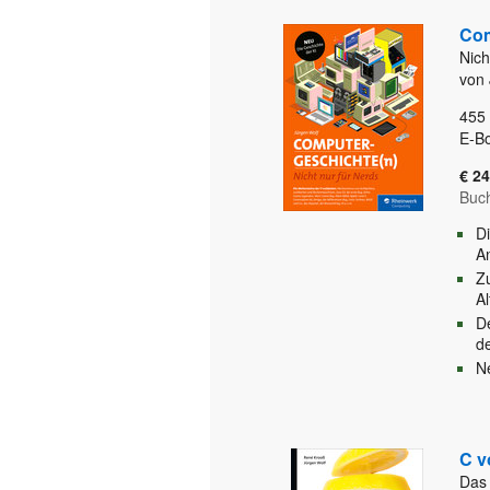
Com
Nich
von 
455
E-B
€ 24
Buc
D
A
Z
A
D
d
N
C v
Das