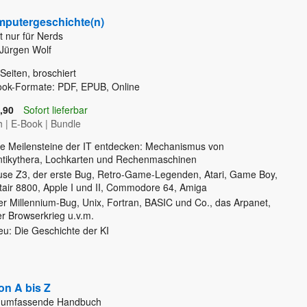
putergeschichte(n)
t nur für Nerds
Jürgen Wolf
Seiten, broschiert
ook-Formate: PDF, EPUB, Online
,90
Sofort lieferbar
h
|
E-Book
|
Bundle
ie Meilensteine der IT entdecken: Mechanismus von
ntikythera, Lochkarten und Rechenmaschinen
use Z3, der erste Bug, Retro-Game-Legenden, Atari, Game Boy,
ltair 8800, Apple I und II, Commodore 64, Amiga
er Millennium-Bug, Unix, Fortran, BASIC und Co., das Arpanet,
er Browserkrieg u.v.m.
eu: Die Geschichte der KI
on A bis Z
 umfassende Handbuch