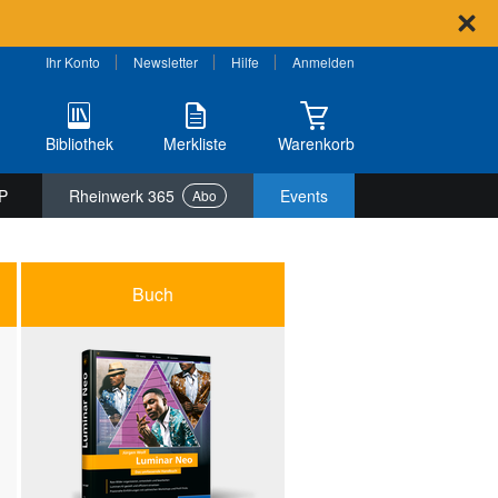
Ihr Konto
Newsletter
Hilfe
Anmelden
Bibliothek
Merkliste
Warenkorb
P
Rheinwerk 365
Events
Abo
Buch