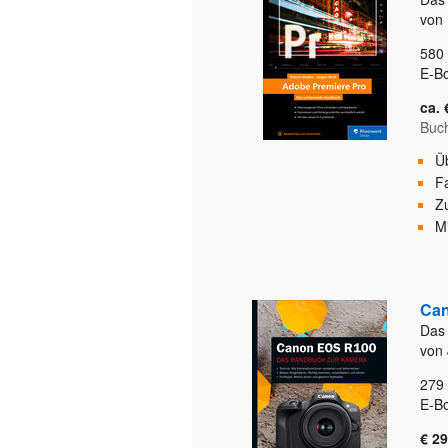
von 
580
E-B
ca. 
Buc
Ü
Fa
Z
M
Ca
Das
von 
279
E-B
€ 29