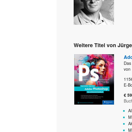
Weitere Titel von Jürg
Ado
Das
von 
115
E-B
€ 59
Buc
A
Mi
A
M