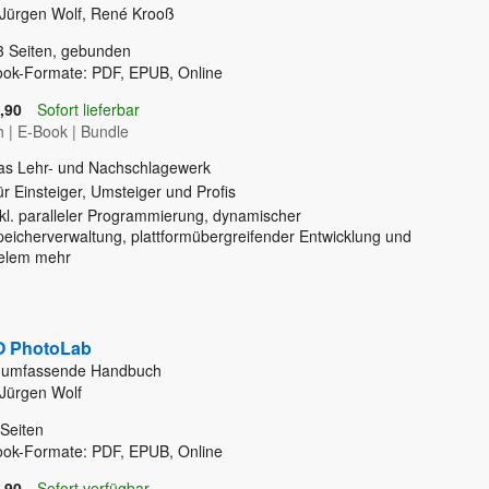
Jürgen Wolf, René Krooß
3
Seiten, gebunden
ook-Formate: PDF, EPUB, Online
,90
Sofort lieferbar
h
|
E-Book
|
Bundle
as Lehr- und Nachschlagewerk
r Einsteiger, Umsteiger und Profis
nkl. paralleler Programmierung, dynamischer
peicherverwaltung, plattformübergreifender Entwicklung und
ielem mehr
 PhotoLab
 umfassende Handbuch
Jürgen Wolf
Seiten
ook-Formate: PDF, EPUB, Online
,90
Sofort verfügbar