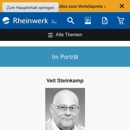
Sommer-Aktion: Bundles zum Vorteilspreis >
Zum Hauptinhalt springen
Bibliothek
Merkliste
Waren
Suche
Alle Themen
Im Porträt
Veit Steinkamp