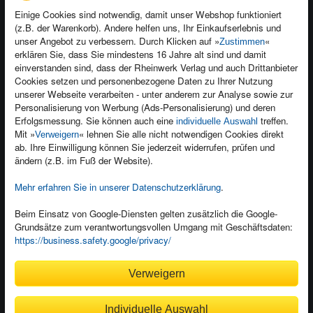
Einige Cookies sind notwendig, damit unser Webshop funktioniert
(z.B. der Warenkorb). Andere helfen uns, Ihr Einkaufserlebnis und
Kontakt
unser Angebot zu verbessern. Durch Klicken auf »
«
Zustimmen
Newsletter
Produktfeedback
erklären Sie, dass Sie mindestens 16 Jahre alt sind und damit
einverstanden sind, dass der Rheinwerk Verlag und auch Drittanbieter
Für Unternehmen
Foreign Rights
Cookies setzen und personenbezogene Daten zu Ihrer Nutzung
Presseservice
Ein Buch schreiben
unserer Webseite verarbeiten - unter anderem zur Analyse sowie zur
Personalisierung von Werbung (Ads-Personalisierung) und deren
Dozentenservice
Erfolgsmessung. Sie können auch eine
treffen.
individuelle Auswahl
Mit »
« lehnen Sie alle nicht notwendigen Cookies direkt
Verweigern
ab. Ihre Einwilligung können Sie jederzeit widerrufen, prüfen und
ändern (z.B. im Fuß der Website).
Mehr erfahren Sie in unserer Datenschutzerklärung
.
Kundenservice
Wir sind gerne für Sie da!
Beim Einsatz von Google-Diensten gelten zusätzlich die Google-
service@rheinwerk-verlag.de
Grundsätze zum verantwortungsvollen Umgang mit Geschäftsdaten:
https://business.safety.google/privacy/
Bequem zahlen
Verweigern
Individuelle Auswahl