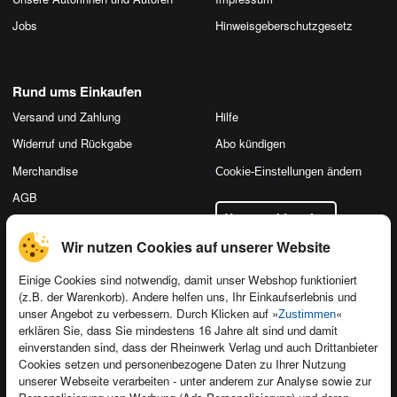
Jobs
Hinweis­geber­schutz­gesetz
Rund ums Einkaufen
Versand und Zahlung
Hilfe
Widerruf und Rückgabe
Abo kündigen
Merchandise
Cookie-Einstellungen ändern
AGB
Vertrag widerrufen
Datenschutz
Wir nutzen Cookies auf unserer Website
Einige Cookies sind notwendig, damit unser Webshop funktioniert
(z.B. der Warenkorb). Andere helfen uns, Ihr Einkaufserlebnis und
Kontakt
unser Angebot zu verbessern. Durch Klicken auf »
«
Zustimmen
erklären Sie, dass Sie mindestens 16 Jahre alt sind und damit
Newsletter
Produktfeedback
einverstanden sind, dass der Rheinwerk Verlag und auch Drittanbieter
Für Unternehmen
Foreign Rights
Cookies setzen und personenbezogene Daten zu Ihrer Nutzung
unserer Webseite verarbeiten - unter anderem zur Analyse sowie zur
Presseservice
Ein Buch schreiben