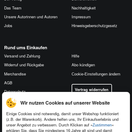
Das Team
Nachhaltigkeit
Unsere Autorinnen und Autoren
Impressum
Jobs
Hinweis­geber­schutz­gesetz
Rund ums Einkaufen
Versand und Zahlung
Hilfe
Widerruf und Rückgabe
Abo kündigen
Merchandise
Cookie-Einstellungen ändern
AGB
Vertrag widerrufen
Datenschutz
Wir nutzen Cookies auf unserer Website
Einige Cookies sind notwendig, damit unser Webshop funktioniert
(z.B. der Warenkorb). Andere helfen uns, Ihr Einkaufserlebnis und
Kontakt
unser Angebot zu verbessern. Durch Klicken auf »
«
Zustimmen
Newsletter
Produktfeedback
erklären Sie, dass Sie mindestens 16 Jahre alt sind und damit