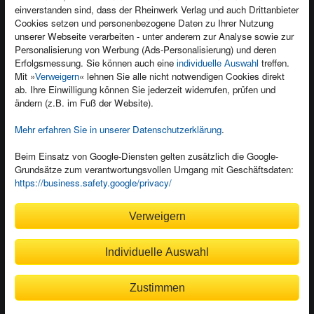
einverstanden sind, dass der Rheinwerk Verlag und auch Drittanbieter
Für Unternehmen
Foreign Rights
Cookies setzen und personenbezogene Daten zu Ihrer Nutzung
Presseservice
Ein Buch schreiben
unserer Webseite verarbeiten - unter anderem zur Analyse sowie zur
Personalisierung von Werbung (Ads-Personalisierung) und deren
Dozentenservice
Erfolgsmessung. Sie können auch eine
treffen.
individuelle Auswahl
Mit »
« lehnen Sie alle nicht notwendigen Cookies direkt
Verweigern
ab. Ihre Einwilligung können Sie jederzeit widerrufen, prüfen und
ändern (z.B. im Fuß der Website).
Mehr erfahren Sie in unserer Datenschutzerklärung
.
Kundenservice
Wir sind gerne für Sie da!
Beim Einsatz von Google-Diensten gelten zusätzlich die Google-
service@rheinwerk-verlag.de
Grundsätze zum verantwortungsvollen Umgang mit Geschäftsdaten:
https://business.safety.google/privacy/
Bequem zahlen
Verweigern
Individuelle Auswahl
Rechnung
Bankeinzug
Zustimmen