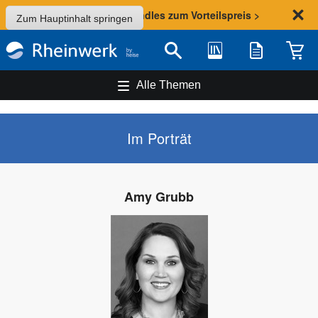
Sommer-Aktion: Bundles zum Vorteilspreis >
Zum Hauptinhalt springen
Bibliothek
Merkliste
Waren
Suche
Alle Themen
Im Porträt
Amy Grubb