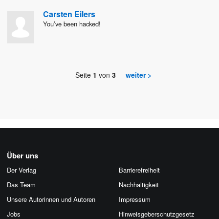
Carsten Eilers
You’ve been hacked!
Seite
1
von
3
weiter >
Über uns
Der Verlag
Barrierefreiheit
Das Team
Nachhaltigkeit
Unsere Autorinnen und Autoren
Impressum
Jobs
Hinweis­geber­schutz­gesetz