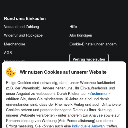
Rund ums Einkaufen
Versand und Zahlung
Hilfe
Widerruf und Rückgabe
Abo kündigen
Merchandise
Cookie-Einstellungen ändern
AGB
Vertrag widerrufen
Datenschutz
Wir nutzen Cookies auf unserer Website
Einige Cookies sind notwendig, damit unser Webshop funktioniert
(z.B. der Warenkorb). Andere helfen uns, Ihr Einkaufserlebnis und
Kontakt
unser Angebot zu verbessern. Durch Klicken auf »
«
Zustimmen
Newsletter
Produktfeedback
erklären Sie, dass Sie mindestens 16 Jahre alt sind und damit
einverstanden sind, dass der Rheinwerk Verlag und auch Drittanbieter
Für Unternehmen
Foreign Rights
Cookies setzen und personenbezogene Daten zu Ihrer Nutzung
Presseservice
Ein Buch schreiben
unserer Webseite verarbeiten - unter anderem zur Analyse sowie zur
Personalisierung von Werbung (Ads-Personalisierung) und deren
Dozentenservice
Erfolgsmessung. Sie können auch eine
treffen.
individuelle Auswahl