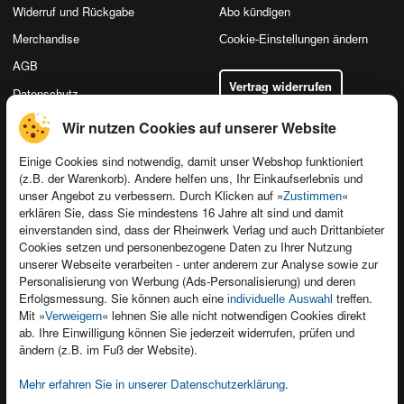
Widerruf und Rückgabe
Abo kündigen
Merchandise
Cookie-Einstellungen ändern
AGB
Vertrag widerrufen
Datenschutz
Wir nutzen Cookies auf unserer Website
Einige Cookies sind notwendig, damit unser Webshop funktioniert
(z.B. der Warenkorb). Andere helfen uns, Ihr Einkaufserlebnis und
Kontakt
unser Angebot zu verbessern. Durch Klicken auf »
«
Zustimmen
Newsletter
Produktfeedback
erklären Sie, dass Sie mindestens 16 Jahre alt sind und damit
einverstanden sind, dass der Rheinwerk Verlag und auch Drittanbieter
Für Unternehmen
Foreign Rights
Cookies setzen und personenbezogene Daten zu Ihrer Nutzung
Presseservice
Ein Buch schreiben
unserer Webseite verarbeiten - unter anderem zur Analyse sowie zur
Personalisierung von Werbung (Ads-Personalisierung) und deren
Dozentenservice
Erfolgsmessung. Sie können auch eine
treffen.
individuelle Auswahl
Mit »
« lehnen Sie alle nicht notwendigen Cookies direkt
Verweigern
ab. Ihre Einwilligung können Sie jederzeit widerrufen, prüfen und
ändern (z.B. im Fuß der Website).
Mehr erfahren Sie in unserer Datenschutzerklärung
.
Kundenservice