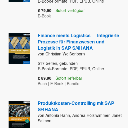
E-Book-Formate: PDF, EPUB, Online
€ 79,90
Sofort verfügbar
E-Book
Finance meets Logistics
–
Integrierte
Prozesse für Finanzwesen und
Logistik in SAP S/4HANA
von Christian Weißenborn
517
Seiten, gebunden
E-Book-Formate: PDF, EPUB, Online
€ 89,90
Sofort lieferbar
Buch
|
E-Book
|
Bundle
Produktkosten-Controlling mit SAP
S/4HANA
von Antonia Hahn, Andrea Hölzlwimmer, Janet
Salmon