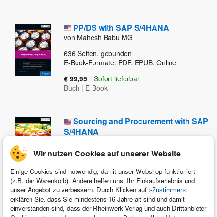
PP/DS with SAP S/4HANA
von Mahesh Babu MG
636
Seiten, gebunden
E-Book-Formate: PDF, EPUB, Online
€ 99,95
Sofort lieferbar
Buch
|
E-Book
Sourcing and Procurement with SAP
S/4HANA
von Justin Ashlock
Wir nutzen Cookies auf unserer Website
705
Seiten, gebunden
E-Book-Formate: PDF, EPUB, Online
Einige Cookies sind notwendig, damit unser Webshop funktioniert
(z.B. der Warenkorb). Andere helfen uns, Ihr Einkaufserlebnis und
€ 89,95
Sofort lieferbar
unser Angebot zu verbessern. Durch Klicken auf »
«
Zustimmen
Buch
|
E-Book
erklären Sie, dass Sie mindestens 16 Jahre alt sind und damit
einverstanden sind, dass der Rheinwerk Verlag und auch Drittanbieter