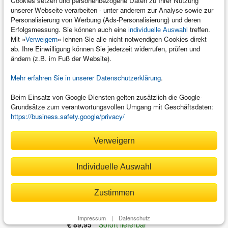
Cookies setzen und personenbezogene Daten zu Ihrer Nutzung
Settlement Management with SAP
unserer Webseite verarbeiten - unter anderem zur Analyse sowie zur
S/4HANA
–
Customer Rebates,
Personalisierung von Werbung (Ads-Personalisierung) und deren
Erfolgsmessung. Sie können auch eine
treffen.
External Commissions, and Royalties
individuelle Auswahl
Mit »
« lehnen Sie alle nicht notwendigen Cookies direkt
Verweigern
with the Condition Contract
ab. Ihre Einwilligung können Sie jederzeit widerrufen, prüfen und
von Ujjwal Chattopadhyay, Suman Chanda,
ändern (z.B. im Fuß der Website).
Tushar Bhunya
Mehr erfahren Sie in unserer Datenschutzerklärung
.
471
Seiten, gebunden
E-Book-Formate: PDF, EPUB, Online
Beim Einsatz von Google-Diensten gelten zusätzlich die Google-
€ 89,95
Sofort lieferbar
Grundsätze zum verantwortungsvollen Umgang mit Geschäftsdaten:
Buch
|
E-Book
https://business.safety.google/privacy/
Verweigern
Vendor Invoice Management with
SAP
Individuelle Auswahl
von Matthias Niessen, Heather Reina, Mark
Travers
Zustimmen
446
Seiten, gebunden
E-Book-Formate: PDF, EPUB, Online
Impressum
|
Datenschutz
€ 89,95
Sofort lieferbar