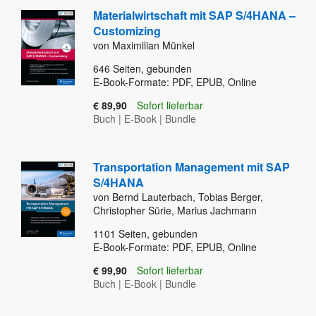
Materialwirtschaft mit SAP S/4HANA –
Customizing
von Maximilian Münkel
646
Seiten, gebunden
E-Book-Formate: PDF, EPUB, Online
€ 89,90
Sofort lieferbar
Buch
|
E-Book
|
Bundle
Transportation Management mit SAP
S/4HANA
von Bernd Lauterbach, Tobias Berger,
Christopher Sürie, Marius Jachmann
1101
Seiten, gebunden
E-Book-Formate: PDF, EPUB, Online
€ 99,90
Sofort lieferbar
Buch
|
E-Book
|
Bundle