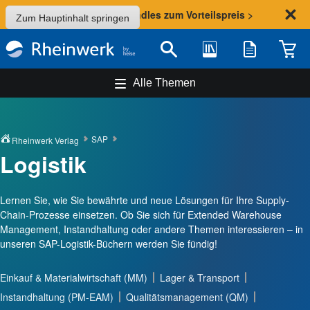
Sommer-Aktion: Bundles zum Vorteilspreis >
Zum Hauptinhalt springen
Bibliothek
Merkliste
Waren
Suche
Alle Themen
SAP
Rheinwerk Verlag
Logistik
Lernen Sie, wie Sie bewährte und neue Lösungen für Ihre Supply-
Chain-Prozesse einsetzen. Ob Sie sich für Extended Warehouse
Management, Instandhaltung oder andere Themen interessieren – in
unseren SAP-Logistik-Büchern werden Sie fündig!
Einkauf & Materialwirtschaft (MM)
Lager & Transport
Instandhaltung (PM-EAM)
Qualitätsmanagement (QM)