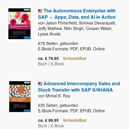
The Autonomous Enterprise with
SAP
–
Apps, Data, and AI in Action
von Jason Porterfield, Srinivas Devarapalli,
Joffy Mathew, Nitin Singh, Cooper Walsh,
Lyssa Aruda
678
Seiten, gebunden
E-Book-Formate: PDF, EPUB, Online
ca. € 79,95
Vorbestellbar
Buch
|
E-Book
Advanced Intercompany Sales and
Stock Transfer with SAP S/4HANA
von Mrinal K. Roy
535
Seiten, gebunden
E-Book-Formate: PDF, EPUB, Online
ca. € 99,95
Vorbestellbar
Buch
|
E-Book