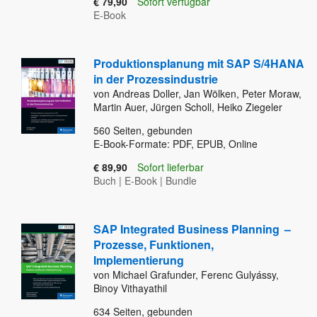
€ 79,90
Sofort verfügbar
E-Book
Produktionsplanung mit SAP S/4HANA
in der Prozessindustrie
von Andreas Doller, Jan Wölken, Peter Moraw,
Martin Auer, Jürgen Scholl, Heiko Ziegeler
560
Seiten, gebunden
E-Book-Formate: PDF, EPUB, Online
€ 89,90
Sofort lieferbar
Buch
|
E-Book
|
Bundle
SAP Integrated Business Planning
–
Prozesse, Funktionen,
Implementierung
von Michael Grafunder, Ferenc Gulyássy,
Binoy Vithayathil
634
Seiten, gebunden