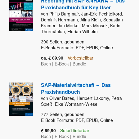
Reporting mit SAP S/4HANA
–
Das
Praxishandbuch für Key User
von Philip Burgmair, Jan-Eric Fechtelkord,
Dominik Herrmann, Alina Klein, Sebastian
Kramer, Jan Merkel, Mark Mrosek, Karin
Thormählen, Florian Wilhelm
390
Seiten, gebunden
E-Book-Formate: PDF, EPUB, Online
ca. € 89,90
Vorbestellbar
Buch
|
E-Book
|
Bundle
SAP-Materialwirtschaft
–
Das
Praxishandbuch
von Oliver Baltes, Heribert Lakomy, Petra
Spieß, Elke Wörmann-Wiese
777
Seiten, gebunden
E-Book-Formate: PDF, EPUB, Online
€ 69,90
Sofort lieferbar
Buch
|
E-Book
|
Bundle