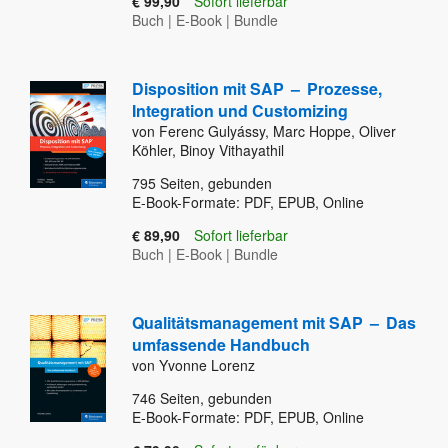
€ 99,90
Sofort lieferbar
Buch
|
E-Book
|
Bundle
Disposition mit SAP
–
Prozesse,
Integration und Customizing
von Ferenc Gulyássy, Marc Hoppe, Oliver
Köhler, Binoy Vithayathil
795
Seiten, gebunden
E-Book-Formate: PDF, EPUB, Online
€ 89,90
Sofort lieferbar
Buch
|
E-Book
|
Bundle
Qualitätsmanagement mit SAP
–
Das
umfassende Handbuch
von Yvonne Lorenz
746
Seiten, gebunden
E-Book-Formate: PDF, EPUB, Online