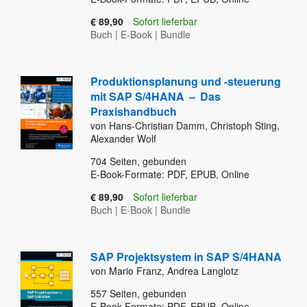
€ 89,90
Sofort lieferbar
Buch
|
E-Book
|
Bundle
Produktionsplanung und -steuerung
mit SAP S/4HANA
–
Das
Praxishandbuch
von Hans-Christian Damm, Christoph Sting,
Alexander Wolf
704
Seiten, gebunden
E-Book-Formate: PDF, EPUB, Online
€ 89,90
Sofort lieferbar
Buch
|
E-Book
|
Bundle
SAP Projektsystem in SAP S/4HANA
von Mario Franz, Andrea Langlotz
557
Seiten, gebunden
E-Book-Formate: PDF, EPUB, Online