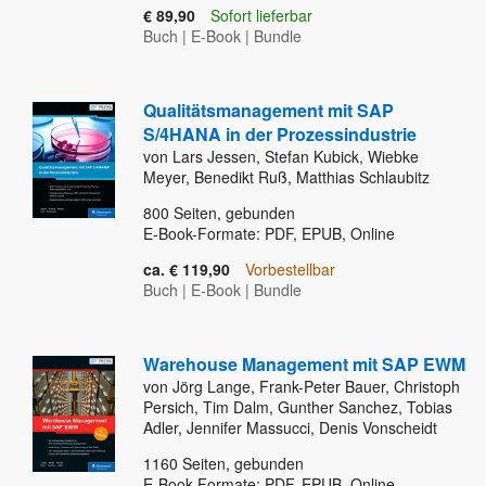
€ 89,90
Sofort lieferbar
Buch
|
E-Book
|
Bundle
Qualitätsmanagement mit SAP
S/4HANA in der Prozessindustrie
von Lars Jessen, Stefan Kubick, Wiebke
Meyer, Benedikt Ruß, Matthias Schlaubitz
800
Seiten, gebunden
E-Book-Formate: PDF, EPUB, Online
ca. € 119,90
Vorbestellbar
Buch
|
E-Book
|
Bundle
Warehouse Management mit SAP EWM
von Jörg Lange, Frank-Peter Bauer, Christoph
Persich, Tim Dalm, Gunther Sanchez, Tobias
Adler, Jennifer Massucci, Denis Vonscheidt
1160
Seiten, gebunden
E-Book-Formate: PDF, EPUB, Online